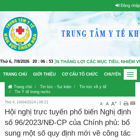
Đăng nhập
ÂM THỰC HIỆN THẮNG LỢI CÁC MỤC TIÊU, NHIỆM VỤ TRONG NH
Thứ 6, 7/8/2026
20
:
06
:
54
TRANG CHỦ
GIỚI THIỆU
CƠ CẤU TỔ CHỨC
CHUYÊN KHOA
Toggl
navig
Trang chủ
Tin tức - Sự kiện
Tin tức về y tế
Tin Y tế trong nước
Thứ 4, 10/04/2024
|
09:21
+
|
A
-
A
A
Hội nghị trực tuyến phổ biến Nghị định
số 96/2023/NĐ-CP của Chính phủ: bổ
sung một số quy định mới về công tác