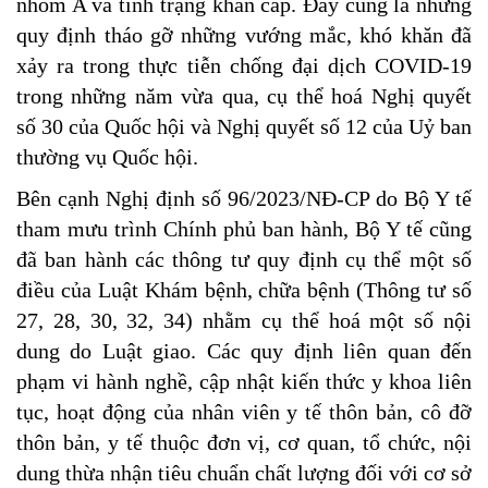
nhóm A và tình trạng khẩn cấp. Đây cũng là những
quy định tháo gỡ những vướng mắc, khó khăn đã
xảy ra trong thực tiễn chống đại dịch COVID-19
trong những năm vừa qua, cụ thể hoá Nghị quyết
số 30 của Quốc hội và Nghị quyết số 12 của Uỷ ban
thường vụ Quốc hội.
Bên cạnh Nghị định số 96/2023/NĐ-CP do Bộ Y tế
tham mưu trình Chính phủ ban hành, Bộ Y tế cũng
đã ban hành các thông tư quy định cụ thể một số
điều của Luật Khám bệnh, chữa bệnh (Thông tư số
27, 28, 30, 32, 34) nhằm cụ thể hoá một số nội
dung do Luật giao. Các quy định liên quan đến
phạm vi hành nghề, cập nhật kiến thức y khoa liên
tục, hoạt động của nhân viên y tế thôn bản, cô đỡ
thôn bản, y tế thuộc đơn vị, cơ quan, tổ chức, nội
dung thừa nhận tiêu chuẩn chất lượng đối với cơ sở