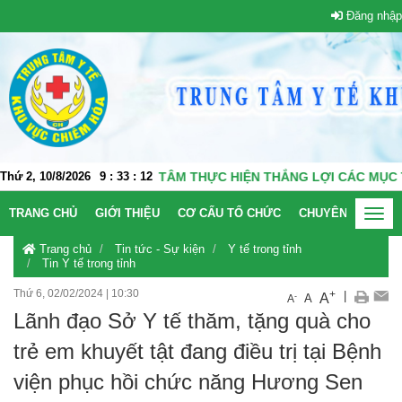
Đăng nhập
IÊM HÓA QUYẾT TÂM THỰC HIỆN THẮNG LỢI CÁC MỤC TIÊU, N
Thứ 2, 10/8/2026
9
:
33
:
12
TRANG CHỦ
GIỚI THIỆU
CƠ CẤU TỔ CHỨC
CHUYÊN KHOA
Toggl
navig
Trang chủ
Tin tức - Sự kiện
Y tế trong tỉnh
Tin Y tế trong tỉnh
Thứ 6, 02/02/2024
|
10:30
+
|
A
-
A
A
Lãnh đạo Sở Y tế thăm, tặng quà cho
trẻ em khuyết tật đang điều trị tại Bệnh
viện phục hồi chức năng Hương Sen