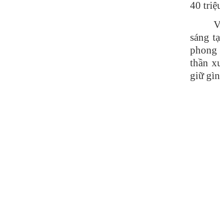
40 tri
V
sáng t
phong 
thần x
giữ gìn