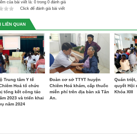
ểm của bài viết là:
0
trong
0
đánh giá
Click để đánh giá bài viết
N LIÊN QUAN
ộ Trung tâm Y tế
Đoàn cơ sở TTYT huyện
Quán triệt
Chiêm Hoá tổ chức
Chiêm Hoá khám, cấp thuốc
quyết Hội 
ị tổng kết công tác
miễn phí trên địa bàn xã Tân
Khóa XIII
ăm 2023 và triển khai
An.
vụ năm 2024