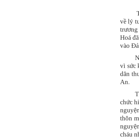
T
về lý 
trương
Hoá đã
vào Đả
N
vì sức
dân th
An.
T
chức h
nguyện
thôn m
nguyện
cháu nh