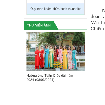
KHỐI DỰ PHÒNG
KHOA CẤP CỨU 
Quy trình khám chữa bệnh thuận tiện
N
đoàn v
Các đoàn thể
KHOA NGOẠI
Văn Li
KHOA CHĂM SÓC
THƯ VIỆN ẢNH
Chiêm 
KHOA NHI
KHOA TRUYỀN 
KHOA RĂNG HÀM
uyện Chiêm
Hưởng ứng Tuần lễ áo dài năm
Đoàn cơ s
ễ Áo dài” năm
2024
(08/03/2024)
khám, cấp 
xã Tân An.