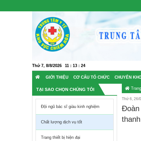
Thứ 7, 8/8/2026
11
:
13
:
25
GIỚI THIỆU
CƠ CẤU TỔ CHỨC
CHUYÊN KH
Trang
TẠI SAO CHỌN CHÚNG TÔI
Thứ 6, 26/
Tin tức và Sự kiện
Giới thiệu chung
Khối dự phòng
BAN GIÁM ĐỐC
Các trung t
Đội ngũ bác sĩ giàu kinh nghiệm
Đoàn 
Biểu tượng của TTYT Chiêm Hóa
Khối điều trị
PHÒNG CHỨC NĂNG
Khối nội - nh
thanh
Chất lượng dịch vụ tốt
Sơ đồ bệnh viện
Chỉ đạo tuyến
CẬN LÂM SÀNG
Khối ngoại
Trang thiết bị hiện đại
KHOA LÂM SÀNG
KHOA NỘI
Khối Cận lâ