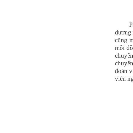
P
dương 
cũng m
mỗi đồ
chuyển 
chuyên
đoàn v
viên n