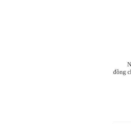
N
đồng c