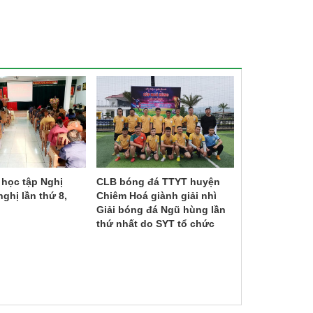
, học tập Nghị
CLB bóng đá TTYT huyện
TTYT huyện C
nghị lần thứ 8,
Chiêm Hoá giành giải nhì
lưu bóng đá v
Giải bóng đá Ngũ hùng lần
CN huyện Chi
thứ nhất do SYT tổ chức