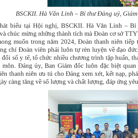
BSCKII. Hà Văn Linh – Bí thư Đảng uỷ, Giám 
hát biểu tại Hội nghị, BSCKII. Hà Văn Linh – B
và chúc mừng những thành tích mà Đoàn cơ sở TTYT
ong muốn trong năm 2024, Đoàn thanh niên tiếp 
ng chí Đoàn viên phải luôn tự rèn luyện về đạo đức, 
đổi số y tế, tổ chức nhiều chương trình tập huấn, th
 môn. Đảng ủy, Ban Giám đốc luôn đặc biệt quan t
iên thanh niên ưu tú cho Đảng xem xét, kết nạp, phá
gày càng tăng về số lượng và chất lượng, đáp ứng yêu