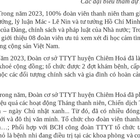
Các đại biểu tham dự
rong năm 2023, 100% đoàn viên thanh niên tham gia
tưởng, lý luận Mác - Lê Nin và tư tưởng Hồ Chí Minh;
 của Đảng, chính sách và pháp luật của Nhà nước;
 giới thiệu 08 đoàn viên ưu tú xem xét đi học cảm tì
ng cộng sản Việt Nam.
ăm 2023, Đoàn cơ sở TTYT huyện Chiêm Hoá đã làm
 khoẻ cộng đồng; tổ chức được 2 đợt khám bệnh, cấp
uộc các đối tượng chính sách và gia đình có hoàn cả
rong năm, Đoàn cơ sở TTYT huyện Chiêm Hoá đã phát
iệu quả các hoạt động Tháng thanh niên, Chiến dịch 
 – ngày Chủ nhật xanh... Từ đó, đã có nhiều đón
ới và đô thị văn minh. Tổ chức cho đoàn viên thanh
…; Phối hợp với BCH công đoàn TTYT tổ chức tặn
ỏ là bệnh nhi đang điều trị tại các khoa phòng và co