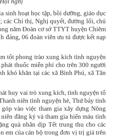
 Hội nghị
 sinh hoạt học tập, bồi dưỡng, giáo dục
 các Chỉ thị, Nghị quyết, đường lối, chủ
 Trong năm Đoàn cơ sở TTYT huyện Chiêm
nh đảng, 06 đoàn viên ưu tú được kết nạp
 tốt phong trào xung kích tình nguyện
 phát thuốc miễn phí cho trên 300 người
nh khó khăn tại các xã Bình Phú, xã Tân
 huy vai trò xung kích, tình nguyện tổ
Thanh niên tình nguyện hè, Thứ bảy tình
g góp vào việc tham gia xây dựng Nông
 niên đăng ký và tham gia hiến máu tình
g quà nhân dịp Tết trung thu cho các
n em của cán bộ trong đơn vị trị giá trên