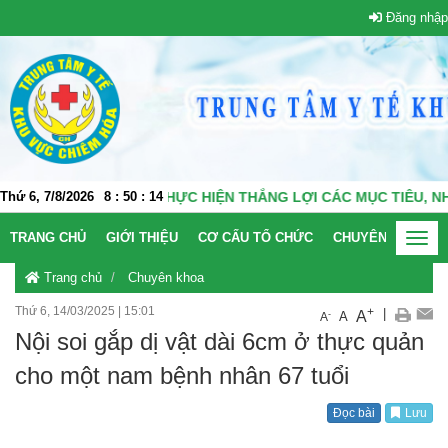
Đăng nhập
 HÓA QUYẾT TÂM THỰC HIỆN THẮNG LỢI CÁC MỤC TIÊU, NHIỆM
Thứ 6, 7/8/2026
8
:
50
:
14
TRANG CHỦ
GIỚI THIỆU
CƠ CẤU TỔ CHỨC
CHUYÊN KHOA
Toggl
navig
Trang chủ
Chuyên khoa
Thứ 6, 14/03/2025
|
15:01
+
|
A
-
A
A
Nội soi gắp dị vật dài 6cm ở thực quản
cho một nam bệnh nhân 67 tuổi
Đọc bài
Lưu